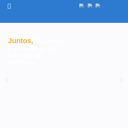
Juntos,
fazemos
o mundo girar
em nossa
direção